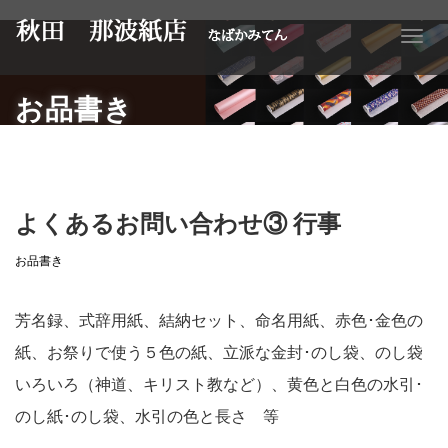
T
o
g
g
お品書き
l
e
n
a
v
i
よくあるお問い合わせ③ 行事
g
a
お品書き
t
i
o
芳名録、式辞用紙、結納セット、命名用紙、赤色･金色の
n
紙、お祭りで使う５色の紙、立派な金封･のし袋、のし袋
いろいろ（神道、キリスト教など）、黄色と白色の水引･
のし紙･のし袋、水引の色と長さ 等