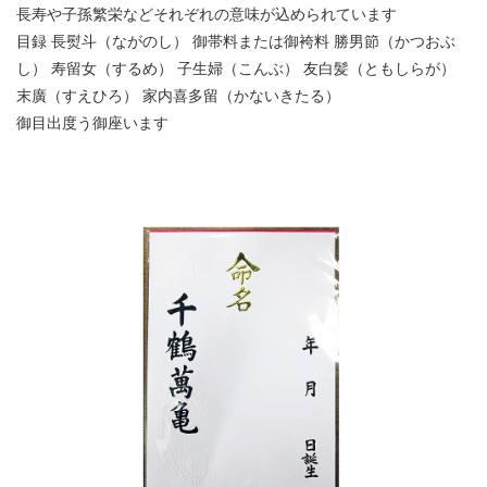
長寿や子孫繁栄などそれぞれの意味が込められています
目録 長熨斗（ながのし） 御帯料または御袴料 勝男節（かつおぶ
し） 寿留女（するめ） 子生婦（こんぶ） 友白髪（ともしらが）
末廣（すえひろ） 家内喜多留（かないきたる）
御目出度う御座います