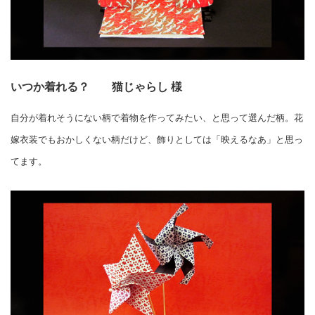
いつか着れる？ 猫じゃらし 様
自分が着れそうにない柄で着物を作ってみたい、と思って選んだ柄。花
嫁衣装でもおかしくない柄だけど、飾りとしては「映えるなあ」と思っ
てます。