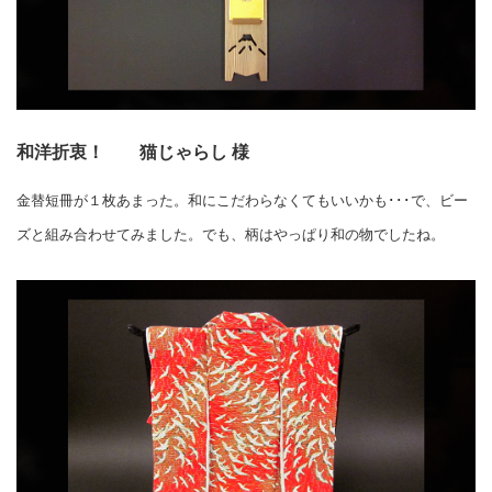
和洋折衷！ 猫じゃらし 様
金替短冊が１枚あまった。和にこだわらなくてもいいかも･･･で、ビー
ズと組み合わせてみました。でも、柄はやっぱり和の物でしたね。