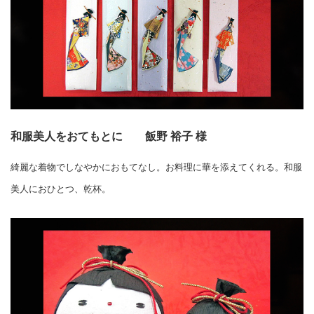
和服美人をおてもとに 飯野 裕子 様
綺麗な着物でしなやかにおもてなし。お料理に華を添えてくれる。和服
美人におひとつ、乾杯。