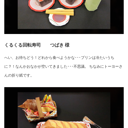
くるくる回転寿司 つばき 様
へい、お待ちどう！どれから食べようかな･･･プリンは冷たいうち
に？！なんかおなかが空いてきました･･･不思議。 ちなみにトーヨーさ
んの折り紙です。