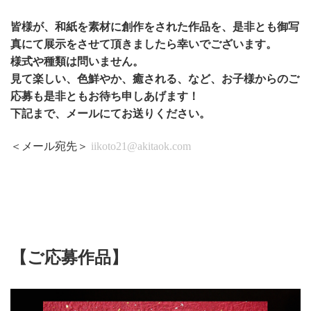
皆様が、和紙を素材に創作をされた作品を、是非とも御写
真にて展示をさせて頂きましたら幸いでございます。
様式や種類は問いません。
見て楽しい、色鮮やか、癒される、など、お子様からのご
応募も是非ともお待ち申しあげます！
下記まで、メールにてお送りください。
＜メール宛先＞
iikoto21@akitaok.com
【ご応募作品】