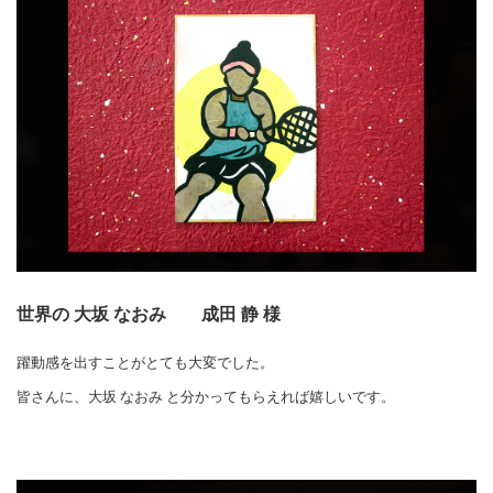
世界の 大坂 なおみ 成田 静 様
躍動感を出すことがとても大変でした。
皆さんに、大坂 なおみ と分かってもらえれば嬉しいです。