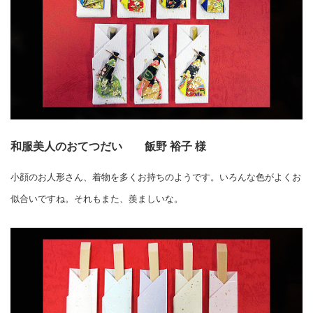
和服美人のおてつだい 飯野 裕子 様
小顔のお人形さん、着物を多くお持ちのようです。いろんな色がよくお
似合いですね。それもまた、羨ましいな。