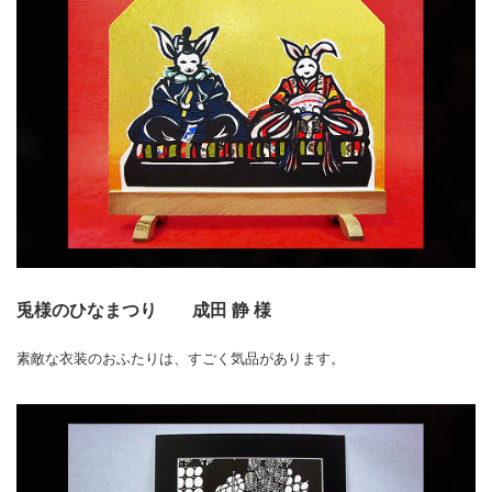
兎様のひなまつり 成田 静 様
素敵な衣装のおふたりは、すごく気品があります。