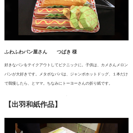
ふわふわパン屋さん つばき 様
好きなパンをテイクアウトしてピクニックに。子供は、カメさんメロン
パンが大好きです。メタボなパパは、ジャンボホットドッグ、１本だけ
で我慢したら、とママ。ちなみにトーヨーさんの折り紙です。
【出羽和紙作品】