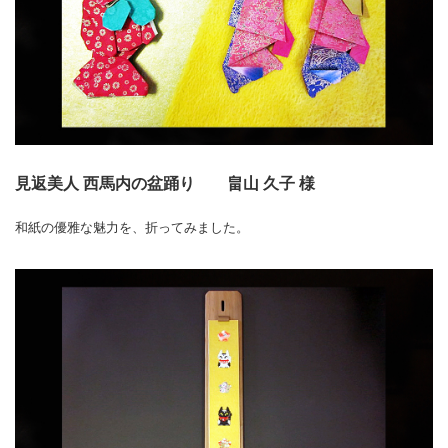
見返美人 西馬内の盆踊り 畠山 久子 様
和紙の優雅な魅力を、折ってみました。