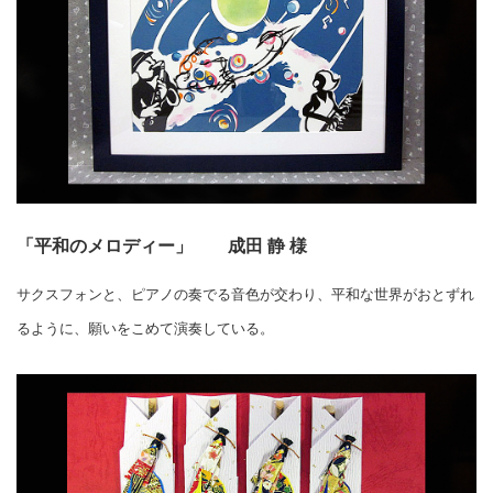
「平和のメロディー」 成田 静 様
サクスフォンと、ピアノの奏でる音色が交わり、平和な世界がおとずれ
るように、願いをこめて演奏している。